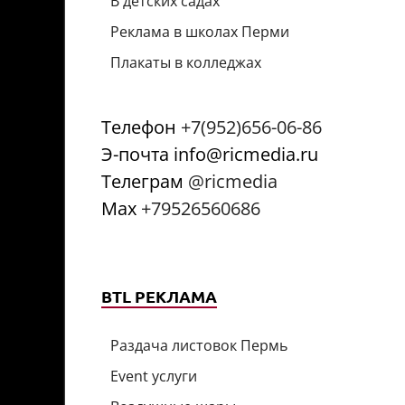
В детских садах
Реклама в школах Перми
Плакаты в колледжах
Телефон
+7(952)656-06-86
Э-почта info@ricmedia.ru
Телеграм
@ricmedia
Мах
+79526560686
BTL РЕКЛАМА
Раздача листовок Пермь
Event услуги