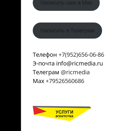
Написать нам в Max
Написать в Телеграм
Телефон
+7(952)656-06-86
Э-почта info@ricmedia.ru
Телеграм
@ricmedia
Мах
+79526560686